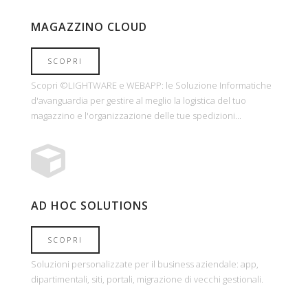
MAGAZZINO CLOUD
SCOPRI
Scopri ©LIGHTWARE e WEBAPP: le Soluzione Informatiche
d'avanguardia per gestire al meglio la logistica del tuo
magazzino e l'organizzazione delle tue spedizioni...
AD HOC SOLUTIONS
SCOPRI
Soluzioni personalizzate per il business aziendale: app,
dipartimentali, siti, portali, migrazione di vecchi gestionali.