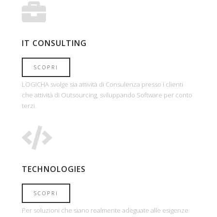
IT CONSULTING
SCOPRI
LOGICHA svolge sia attività di Consulenza presso i clienti
che attività di Outsourcing, sviluppando Software per conto
terzi.
TECHNOLOGIES
SCOPRI
Per soluzioni che siano realmente adeguate alle esigenze